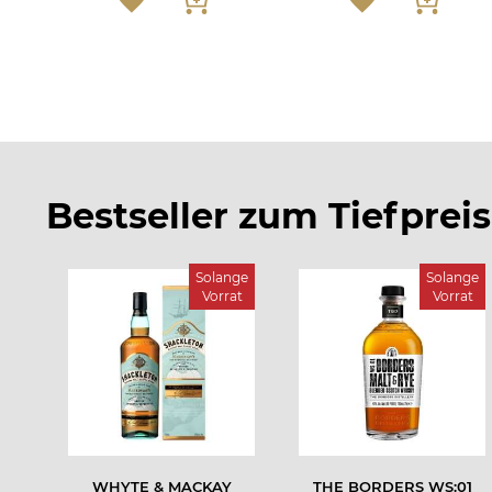
Bestseller zum Tiefpreis
Solange
Solange
Vorrat
Vorrat
WHYTE & MACKAY
THE BORDERS WS:01