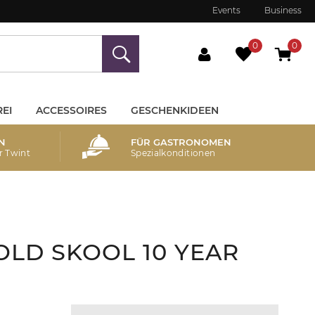
Events
Business
0
0
EI
ACCESSOIRES
GESCHENKIDEEN
N
FÜR GASTRONOMEN
r Twint
Spezialkonditionen
LD SKOOL 10 YEAR