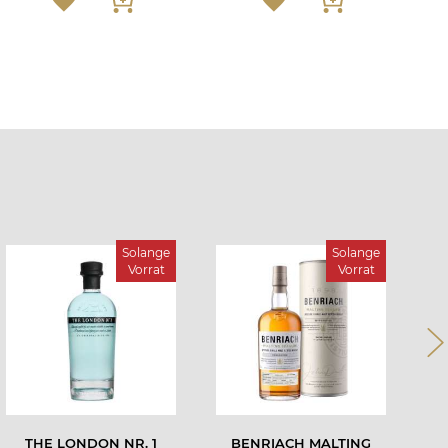
Solange
Solange
Vorrat
Vorrat
THE LONDON NR. 1
BENRIACH MALTING
W