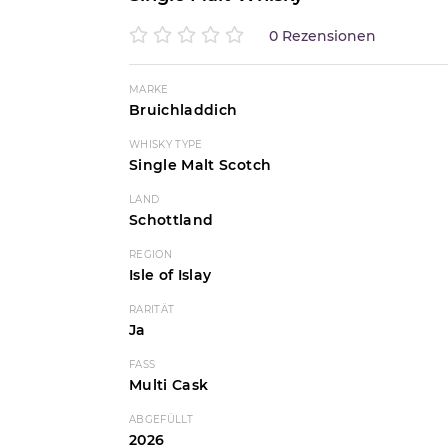
0 Rezensionen
MARKE
Bruichladdich
WHISKY TYPE
Single Malt Scotch
LAND
Schottland
REGION
Isle of Islay
RARITÄT
Ja
FASS
Multi Cask
ABGEFÜLLT
2026