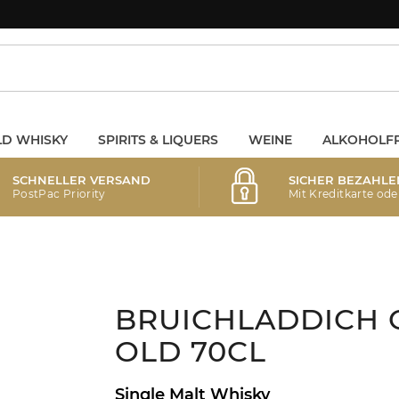
D WHISKY
SPIRITS & LIQUERS
WEINE
ALKOHOLFR
SCHNELLER VERSAND
SICHER BEZAHLE
PostPac Priority
Mit Kreditkarte ode
BRUICHLADDICH O
OLD 70CL
Single Malt Whisky