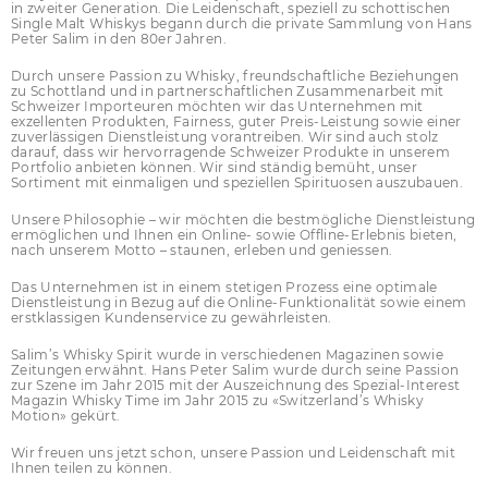
in zweiter Generation. Die Leidenschaft, speziell zu schottischen
Single Malt Whiskys begann durch die private Sammlung von Hans
Peter Salim in den 80er Jahren.
Durch unsere Passion zu Whisky, freundschaftliche Beziehungen
zu Schottland und in partnerschaftlichen Zusammenarbeit mit
Schweizer Importeuren möchten wir das Unternehmen mit
exzellenten Produkten, Fairness, guter Preis-Leistung sowie einer
zuverlässigen Dienstleistung vorantreiben. Wir sind auch stolz
darauf, dass wir hervorragende Schweizer Produkte in unserem
Portfolio anbieten können. Wir sind ständig bemüht, unser
Sortiment mit einmaligen und speziellen Spirituosen auszubauen.
Unsere Philosophie – wir möchten die bestmögliche Dienstleistung
ermöglichen und Ihnen ein Online- sowie Offline-Erlebnis bieten,
nach unserem Motto – staunen, erleben und geniessen.
Das Unternehmen ist in einem stetigen Prozess eine optimale
Dienstleistung in Bezug auf die Online-Funktionalität sowie einem
erstklassigen Kundenservice zu gewährleisten.
Salim’s Whisky Spirit wurde in verschiedenen Magazinen sowie
Zeitungen erwähnt. Hans Peter Salim wurde durch seine Passion
zur Szene im Jahr 2015 mit der Auszeichnung des Spezial-Interest
Magazin Whisky Time im Jahr 2015 zu «Switzerland’s Whisky
Motion» gekürt.
Wir freuen uns jetzt schon, unsere Passion und Leidenschaft mit
Ihnen teilen zu können.